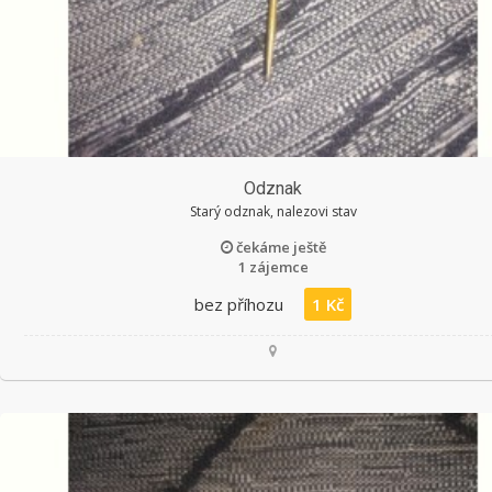
Odznak
Starý odznak, nalezovi stav
čekáme ještě
1 zájemce
bez příhozu
1 Kč