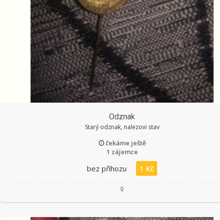
Odznak
Starý odznak, nalezovi stav
čekáme ještě
1 zájemce
bez příhozu
1 Kč