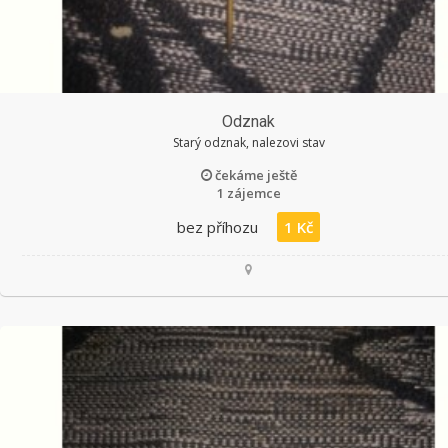
Odznak
Starý odznak, nalezovi stav
čekáme ještě
1 zájemce
bez příhozu
1 Kč