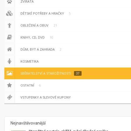
ZVÍŘATA
DĚTSKÉ POTŘEBY A HRAČKY
5
OBLEČENÍ A OBUV
21
KNIHY, CD, DVD
10
DŮM, BYT A ZAHRADA
2
KOSMETIKA
SBĚRATELSTVÍ A STAROŽITNOSTI
37
OSTATNÍ
6
VSTUPENKY A SLEVOVÉ KUPONY
Nejnavštěvovanější