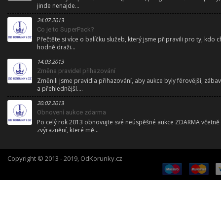
jinde nenajde...
24.07.2013
Co je to SuperPack?
Přečtěte si více o balíčku služeb, který jsme připravili pro ty, kdo ch
hodně draži...
14.03.2013
Změna pravidel přihazování
Změnili jsme pravidla přihazování, aby aukce byly férovější, zábav
a přehlednější....
20.02.2013
Obnovení aukce zdarma
Po celý rok 2013 obnovujte své neúspěšné aukce ZDARMA včetně
zvýraznění, které mě...
Copyright © 2013 - 2019, OdKorunky.cz