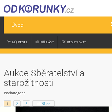
Úvod
Úvod
MŮJ PROFIL
PŘÍHLÁSIT
REGISTROVAT
Nápověda
moje nákupy
moje aukce
Časté dotazy
Aukce Sběratelství a
Ceny
starožitnosti
Věrnostní program
Podkategorie:
Kontakt
1
2
3
další >>