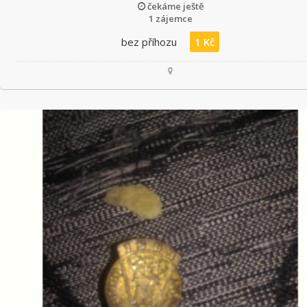
čekáme ještě
1 zájemce
bez příhozu
1 Kč