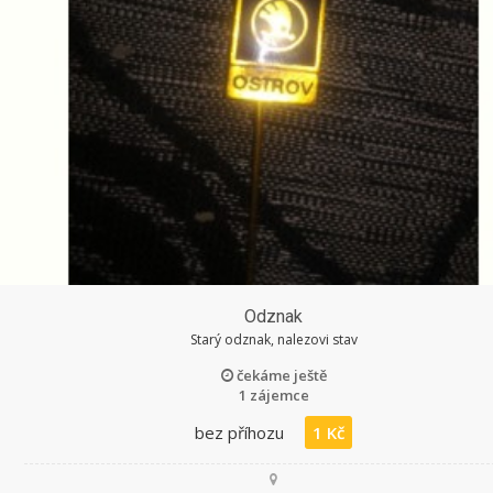
Odznak
Starý odznak, nalezovi stav
čekáme ještě
1 zájemce
bez příhozu
1 Kč