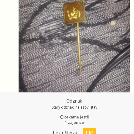
Odznak
Starý odznak, nalezovi stav
čekáme ještě
1 zájemce
bez příhozu
1 Kč