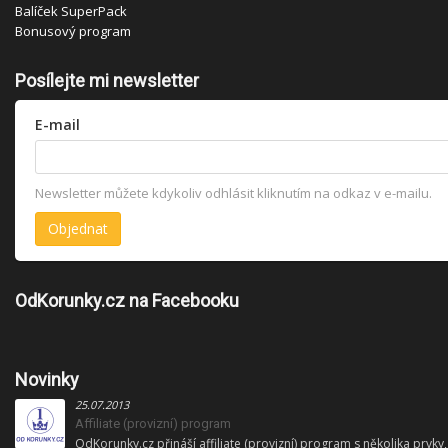
Balíček SuperPack
Bonusový program
Posílejte mi newsletter
E-mail
Newsletter můžete kdykoliv odhlásit kliknutím na odkaz v e-mailu.
OdKorunky.cz na Facebooku
Novinky
25.07.2013
Affiliate (provizní) program
OdKorunky.cz přináší affiliate (provizní) program s několika prvky,