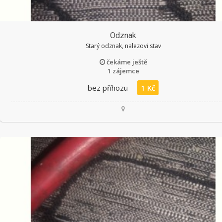
Odznak
Starý odznak, nalezovi stav
čekáme ještě
1 zájemce
bez příhozu
1 Kč