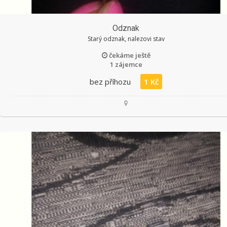
Odznak
Starý odznak, nalezovi stav
čekáme ještě
1 zájemce
bez příhozu
1 Kč