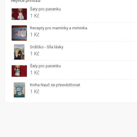
Nejvíce příhozů
Šaty pro panenku
1 Kč
Recepty pro maminky a miminka
1 Kč
Srdíčko - Síla lásky
1 Kč
Šaty pro panenku
1 Kč
Kniha Nauč se přesvědčovat
1 Kč