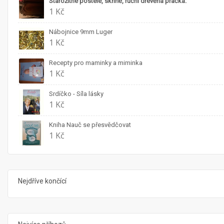
Starožitné postele, skříňě, ruční dřevěná pračka.
1 Kč
Nábojnice 9mm Luger
1 Kč
Recepty pro maminky a miminka
1 Kč
Srdíčko - Síla lásky
1 Kč
Kniha Nauč se přesvědčovat
1 Kč
Nejdříve končící