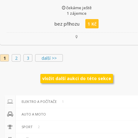
čekáme ještě
1 zájemce
bez příhozu
1 Kč
1
2
3
další >>
vložit další aukci do této sekce
ELEKTRO A POČÍTAČE
1
AUTO A MOTO
SPORT
2