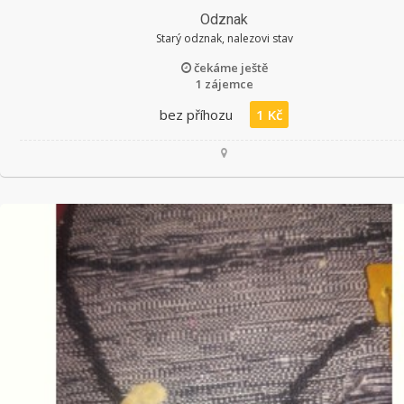
Odznak
Starý odznak, nalezovi stav
čekáme ještě
1 zájemce
bez příhozu
1 Kč