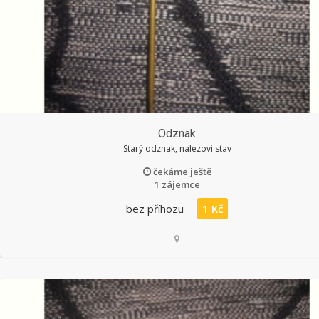
Odznak
Starý odznak, nalezovi stav
čekáme ještě
1 zájemce
bez příhozu
1 Kč