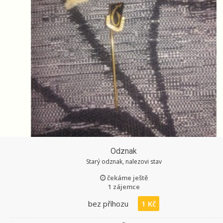
Odznak
Starý odznak, nalezovi stav
čekáme ještě
1 zájemce
bez příhozu
1 Kč