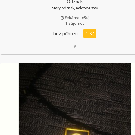
Odznak
Starý odznak, nalezovi stav
čekáme ještě
1 zájemce
bez příhozu
1 Kč