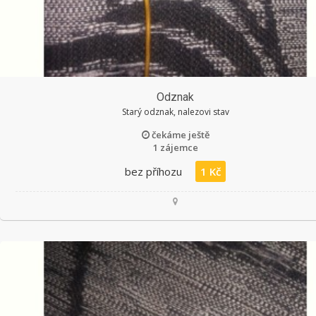
Odznak
Starý odznak, nalezovi stav
čekáme ještě
1 zájemce
bez příhozu
1 Kč