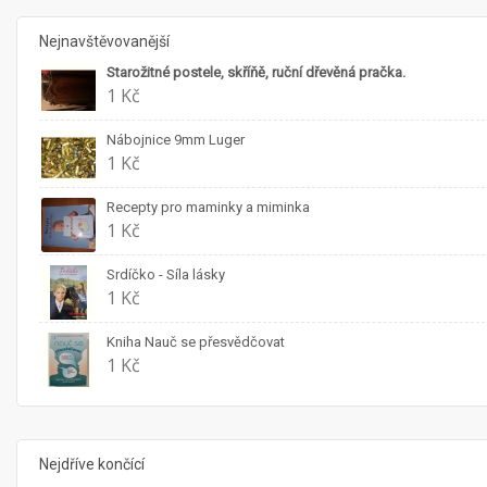
Nejnavštěvovanější
Starožitné postele, skříňě, ruční dřevěná pračka.
1 Kč
Nábojnice 9mm Luger
1 Kč
Recepty pro maminky a miminka
1 Kč
Srdíčko - Síla lásky
1 Kč
Kniha Nauč se přesvědčovat
1 Kč
Nejdříve končící