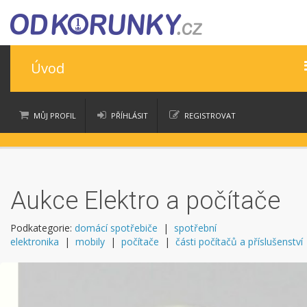
Úvod
Úvod
MŮJ PROFIL
PŘÍHLÁSIT
REGISTROVAT
Nápověda
moje nákupy
moje aukce
Časté dotazy
Aukce Elektro a počítače
Ceny
Podkategorie:
domácí spotřebiče
|
spotřební
Věrnostní program
elektronika
|
mobily
|
počítače
|
části počítačů a příslušenství
Kontakt