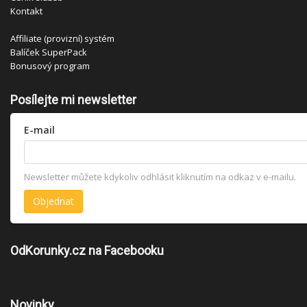
Kontakt
Affiliate (provizní) systém
Balíček SuperPack
Bonusový program
Posílejte mi newsletter
E-mail
Newsletter můžete kdykoliv odhlásit kliknutím na odkaz v e-mailu.
OdKorunky.cz na Facebooku
Novinky