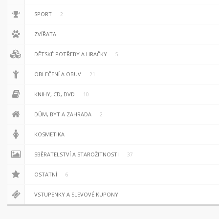
SPORT
2
ZVÍŘATA
DĚTSKÉ POTŘEBY A HRAČKY
5
OBLEČENÍ A OBUV
21
KNIHY, CD, DVD
10
DŮM, BYT A ZAHRADA
2
KOSMETIKA
SBĚRATELSTVÍ A STAROŽITNOSTI
37
OSTATNÍ
6
VSTUPENKY A SLEVOVÉ KUPONY