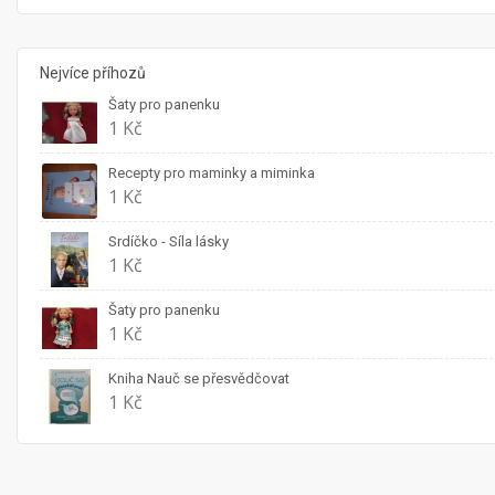
Nejvíce příhozů
Šaty pro panenku
1 Kč
Recepty pro maminky a miminka
1 Kč
Srdíčko - Síla lásky
1 Kč
Šaty pro panenku
1 Kč
Kniha Nauč se přesvědčovat
1 Kč