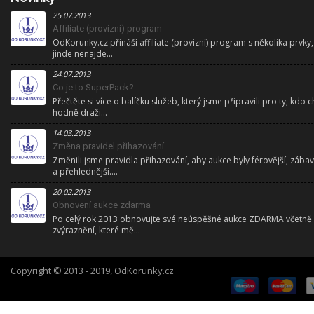
25.07.2013
Affiliate (provizní) program
OdKorunky.cz přináší affiliate (provizní) program s několika prvky,
jinde nenajde...
24.07.2013
Co je to SuperPack?
Přečtěte si více o balíčku služeb, který jsme připravili pro ty, kdo ch
hodně draži...
14.03.2013
Změna pravidel přihazování
Změnili jsme pravidla přihazování, aby aukce byly férovější, zábav
a přehlednější....
20.02.2013
Obnovení aukce zdarma
Po celý rok 2013 obnovujte své neúspěšné aukce ZDARMA včetně
zvýraznění, které mě...
Copyright © 2013 - 2019, OdKorunky.cz