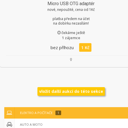
Micro USB OTG adaptér
nové, nepoužité, cena od 1Kč
platba předem na účet
na dobírku nezasílám!
čekáme ještě
1 zájemce
bez příhozu
1 Kč
vložit další aukci do této sekce
ELEKTRO A POČÍTAČE
1
AUTO A MOTO