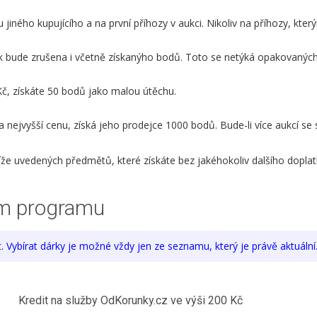
 jiného kupujícího a na první příhozy v aukci. Nikoliv na příhozy, kte
k bude zrušena i včetně získanýho bodů. Toto se netýká opakovaných
Kč, získáte 50 bodů jako malou útěchu.
nejvyšší cenu, získá jeho prodejce 1000 bodů. Bude-li více aukcí se 
že uvedených předmětů, které získáte bez jakéhokoliv dalšího doplatk
m programu
Vybírat dárky je možné vždy jen ze seznamu, který je právě aktuální
Kredit na služby OdKorunky.cz ve výši 200 Kč