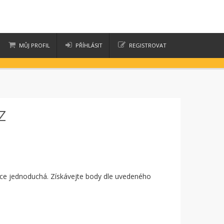
MŮJ PROFIL
PŘÍHLÁSIT
REGISTROVAT
moje nákupy
moje aukce
z
ice jednoduchá. Získávejte body dle uvedeného