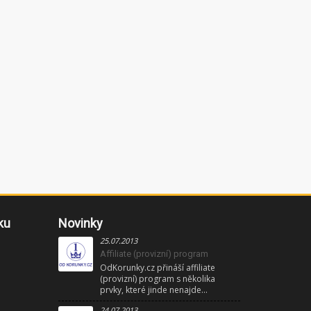
ku
Novinky
25.07.2013
Affiliate (provizní) program
OdKorunky.cz přináší affiliate
(provizní) program s několika
prvky, které jinde nenajde...
24.07.2013