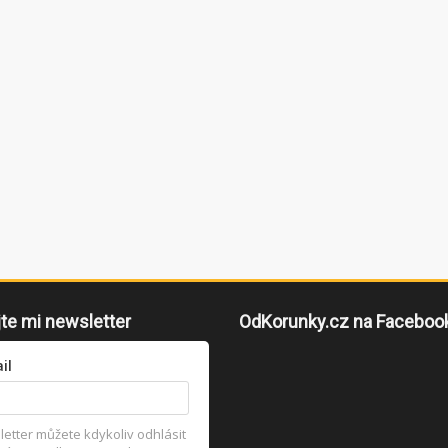
jte mi newsletter
OdKorunky.cz na Faceboo
il
etter můžete kdykoliv odhlásit