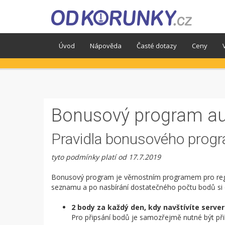
Úvod
Nápověda
Časté dotazy
Ceny
Bonusový program au
Pravidla bonusového prog
tyto podmínky platí od 17.7.2019
Bonusový program je věrnostním programem pro regis
seznamu a po nasbírání dostatečného počtu bodů si 
2 body za každý den, kdy navštívíte serve
Pro připsání bodů je samozřejmě nutné být při