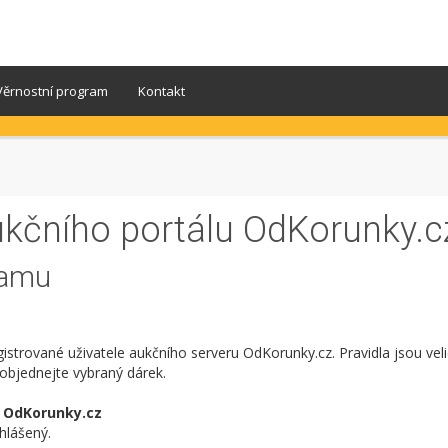
Věrnostní program
Kontakt
kčního portálu OdKorunky.c
ramu
trované uživatele aukčního serveru OdKorunky.cz. Pravidla jsou vel
objednejte vybraný dárek.
r OdKorunky.cz
hlášený.