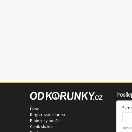
Posíle
E-ma
Úvod
Registrovat zdarma
Podmínky použití
Ceník služeb
Newsl