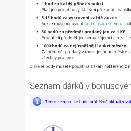
1 bod za každý příhoz v aukci
Platí jen pro příhozy, kterými překonáte nabídku
5
15 bodů za vystavení každé aukce
Aukce musí odpovídat
podmínkám serveru
jina
50 bodů za předmět prodaný jen za 1 Kč
Prodáte-li předmět jedinému zájemci jen za 1 
1000 bodů za nejúspěšnější aukci měsíce
Za předmět prodaný v rámci jednoho měsíce za 
všechny prodejce.
Získané body můžete použít na získání některého z ní
Seznam dárků v bonusové
Tento seznam se bude průběžně aktualizovat. 