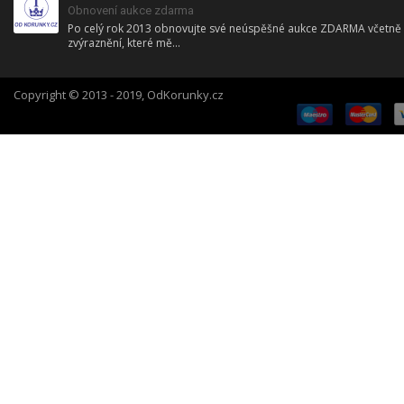
Obnovení aukce zdarma
Po celý rok 2013 obnovujte své neúspěšné aukce ZDARMA včetně
zvýraznění, které mě...
Copyright © 2013 - 2019, OdKorunky.cz