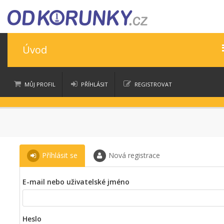
Úvod
Úvod
MŮJ PROFIL
PŘÍHLÁSIT
REGISTROVAT
Nápověda
moje nákupy
moje aukce
Časté dotazy
Ceny
Příhlásit se
Nová registrace
Věrnostní program
E-mail nebo uživatelské jméno
Kontakt
Heslo