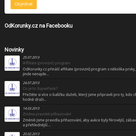
OdKorunky.cz na Facebooku
Novinky
25.07.2013
Affiliate (provizní) program
OdKorunky.cz přináší affiliate (provizní) program s několika prvky,
jinde nenajde...
24.07.2013
Co je to SuperPack?
Přečtěte si více o balíčku služeb, který jsme připravili pro ty, kdo ch
hodně draži...
14.03.2013
Změna pravidel přihazování
Změnili jsme pravidla přihazování, aby aukce byly férovější, zábav
a přehlednější....
20.02.2013